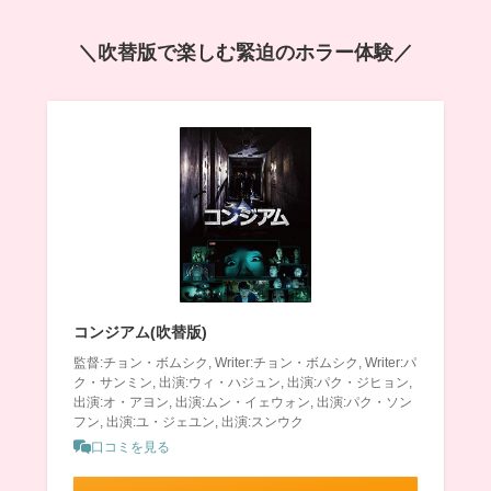
＼吹替版で楽しむ緊迫のホラー体験／
コンジアム(吹替版)
監督:チョン・ボムシク, Writer:チョン・ボムシク, Writer:パ
ク・サンミン, 出演:ウィ・ハジュン, 出演:パク・ジヒョン,
出演:オ・アヨン, 出演:ムン・イェウォン, 出演:パク・ソン
フン, 出演:ユ・ジェユン, 出演:スンウク
口コミを見る