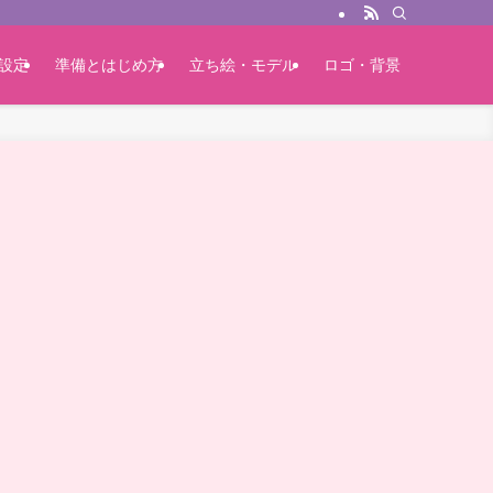
設定
準備とはじめ方
立ち絵・モデル
ロゴ・背景