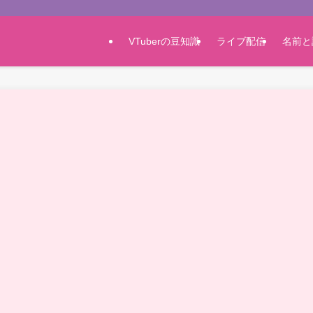
VTuberの豆知識
ライブ配信
名前と